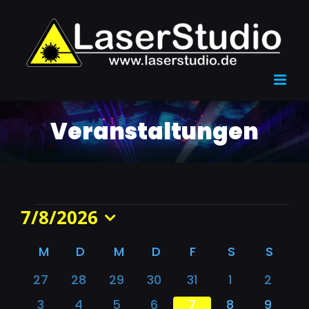
Zum
Inhalt
springen
Veranstaltungen
Veranstaltungen
7/8/2026
Datum
Kalender
M
MONTAG
D
DIENSTAG
M
MITTWOCH
D
DONNERSTAG
F
FREITAG
S
SAMSTAG
S
SONN
wählen.
0
0
0
0
0
0
0
27
28
29
30
31
1
2
von
Veranstaltungen
Veranstaltungen
Veranstaltungen
Veranstaltungen
Veranstaltungen
Veranstaltu
Verans
0
0
0
0
0
0
0
3
4
5
6
7
8
9