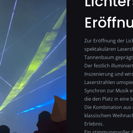
Lichte
Eröffn
Zur Eröffnung der Lic
spektakulären Laser
Tannenbaum geprägt
Der festlich illumini
Inszenierung und wir
Laserstrahlen umspiel
Synchron zur Musik en
die den Platz in ein
Die Kombination aus
klassischem Weihnacht
Erlebnis.
Ein stimmungsvoller A