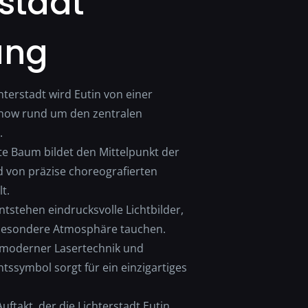
rstadt
ung
hterstadt wird Eutin von einer
show rund um den zentralen
.
erte Baum bildet den Mittelpunkt der
d von präzise choreografierten
t.
tstehen eindrucksvolle Lichtbilder,
e besondere Atmosphäre tauchen.
 moderner Lasertechnik und
ssymbol sorgt für ein einzigartiges
uftakt, der die Lichterstadt Eutin