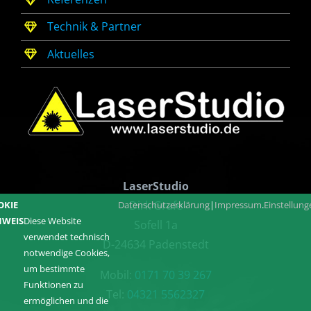
Technik & Partner
Aktuelles
LaserStudio
Dirk Grafe
OKIE
Datenschutzerklärung
|
Impressum
.
Einstellun
NWEIS
Diese Website
Sofell 1a
verwendet technisch
D-24634 Padenstedt
notwendige Cookies,
um bestimmte
Mobil:
0171 70 39 267
Funktionen zu
Tel:
04321 5562327
ermöglichen und die