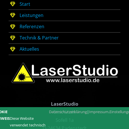
Start
Leistungen
Referenzen
Technik & Partner
Aktuelles
LaserStudio
Dirk Grafe
OKIE
Datenschutzerklärung
|
Impressum
.
Einstellun
NWEIS
Diese Website
Sofell 1a
verwendet technisch
D-24634 Padenstedt